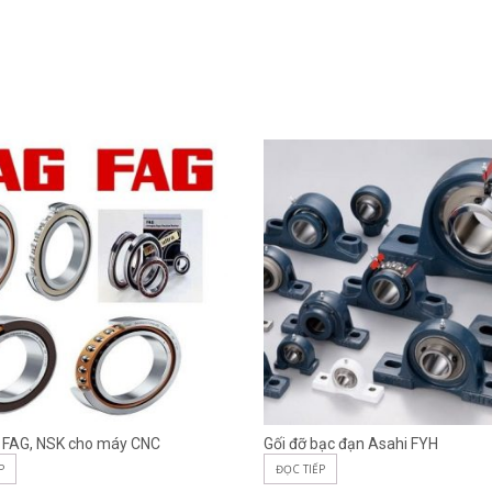
 FAG, NSK cho máy CNC
Gối đỡ bạc đạn Asahi FYH
P
ĐỌC TIẾP