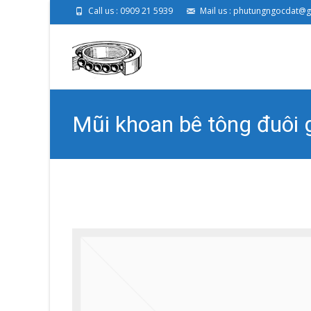
Call us : 0909 21 5939
Mail us : phutungngocdat@
Mũi khoan bê tông đuôi 