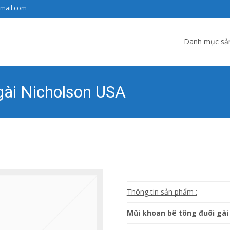
gmail.com
Skip to content
Danh mục sả
gài Nicholson USA
Phụ Tùng Ngọc Đạt
>
Sản phẩm
>
Danh mục s
Thông tin sản phẩm :
Mũi khoan bê tông đuôi gà