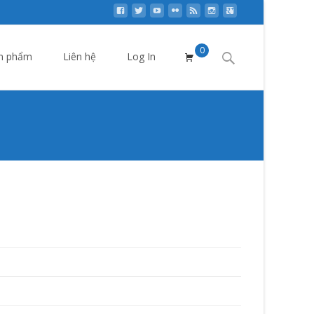
0
Search
n phẩm
Liên hệ
Log In
for:
ản phẩm
>
Mũi khoan bê tông đuôi gài Nicholson USA
i