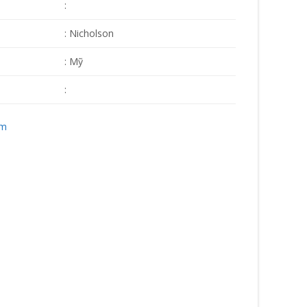
:
: Nicholson
: Mỹ
:
ẩm