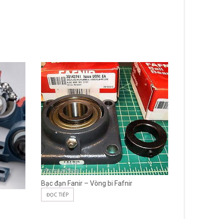
Bạc đạn Fanir – Vòng bi Fafnir
ĐỌC TIẾP
Ê tô kẹp gỗ
ĐỌC TIẾP